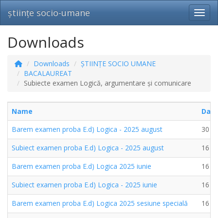
științe socio-umane
Toggl
Downloads
Downloads
ȘTIINȚE SOCIO UMANE
BACALAUREAT
Subiecte examen Logică, argumentare și comunicare
Name
Dat
Barem examen proba E.d) Logica - 2025 august
30 A
Subiect examen proba E.d) Logica - 2025 august
16 A
Barem examen proba E.d) Logica 2025 iunie
16 A
Subiect examen proba E.d) Logica - 2025 iunie
16 A
Barem examen proba E.d) Logica 2025 sesiune specială
16 A